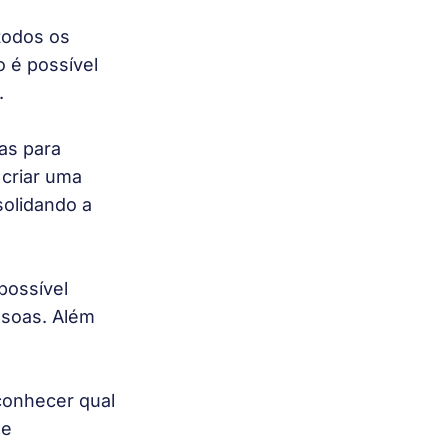
todos os 
o é possível 
 
s para 
 criar uma 
solidando a 
possível 
soas. Além 
conhecer qual 
e 