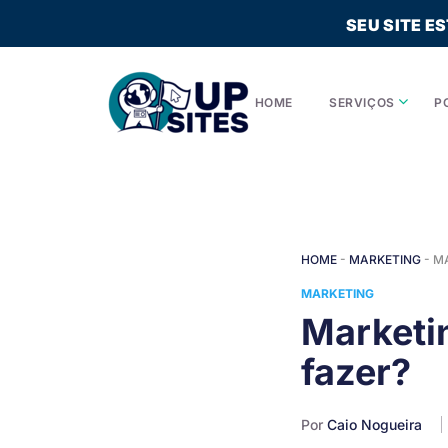
SEU SITE E
HOME
SERVIÇOS
P
HOME
-
MARKETING
-
MA
MARKETING
Marketin
fazer?
Por
Caio Nogueira