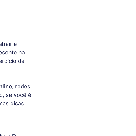
trair e 
esente na 
erdício de 
nline
, redes 
to, se você é 
mas dicas 