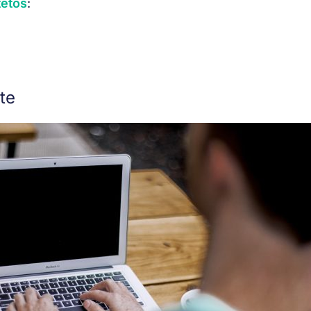
tetos
:
ite