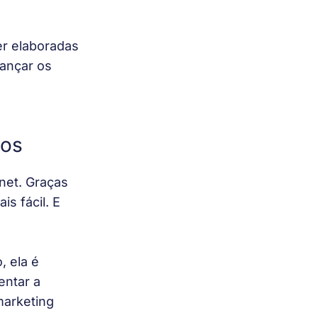
er elaboradas 
cançar os 
tos
net. Graças 
s fácil. E 
, ela é 
entar a 
marketing 