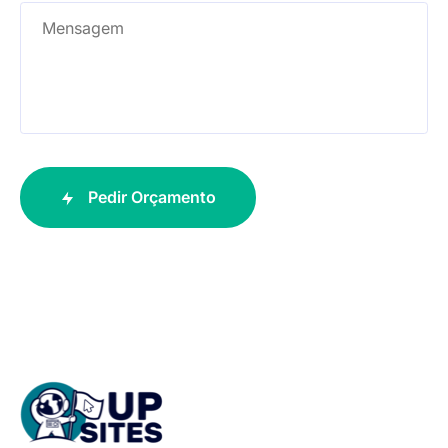
Please
leave
this
Pedir Orçamento
field
empty.