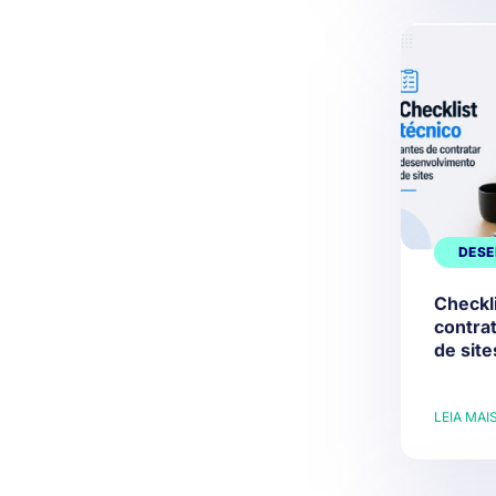
DESE
Checkli
contra
de site
LEIA MAI