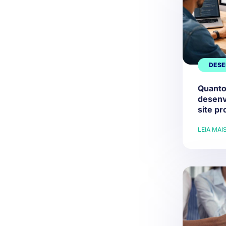
DESE
Quanto
desenv
site pr
LEIA MAI