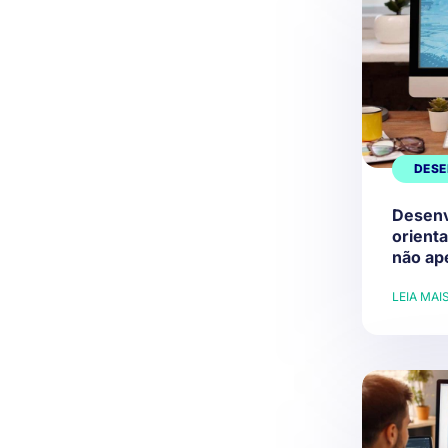
DESE
Desenv
orient
não ap
LEIA MAI