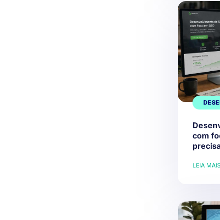
DESE
Desenv
com fo
precisa
LEIA MAI