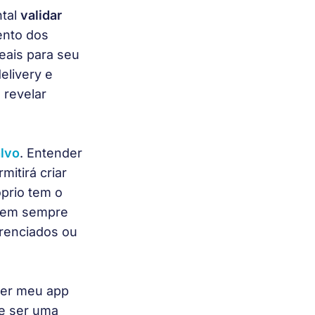
tal 
validar 
ento dos 
eais para seu 
elivery e 
revelar 
lvo
. Entender 
itirá criar 
prio tem o 
 nem sempre 
renciados ou 
zer meu app 
e ser uma 