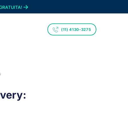
GRATUITA!
(11) 4130-3275
6
very: