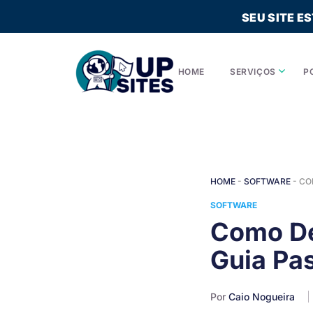
SEU SITE E
HOME
SERVIÇOS
P
HOME
-
SOFTWARE
-
CO
SOFTWARE
Como De
Guia Pa
Por
Caio Nogueira