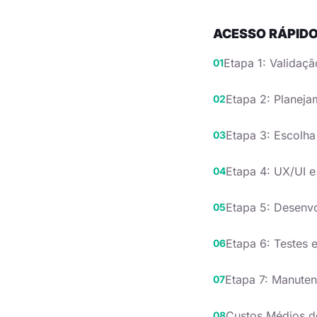
ACESSO RÁPID
Etapa 1: Validaçã
Etapa 2: Planeja
Etapa 3: Escolha
Etapa 4: UX/UI 
Etapa 5: Desenvo
Etapa 6: Testes
Etapa 7: Manute
Custos Médios d