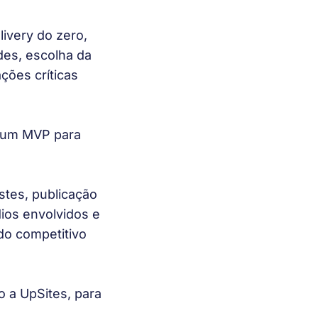
ivery do zero,
des, escolha da
ções críticas
 um MVP para
tes, publicação
ios envolvidos e
do competitivo
o a UpSites, para