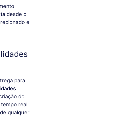
imento 
sta
 desde o 
irecionado e 
alidades
trega para 
idades 
criação do 
 tempo real 
de qualquer 