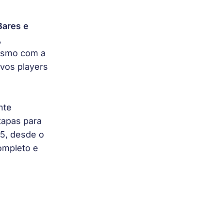
Bares e 
, 
esmo com a 
vos players 
nte 
tapas para 
5, desde o 
ompleto e 