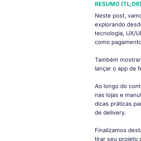
RESUMO (TL;DR
Neste post, vamo
explorando desde
tecnologia, UX/U
como pagamento e
Também mostramo
lançar o app de 
Ao longo do cont
nas lojas e man
dicas práticas p
de delivery.
Finalizamos dest
tirar seu projet