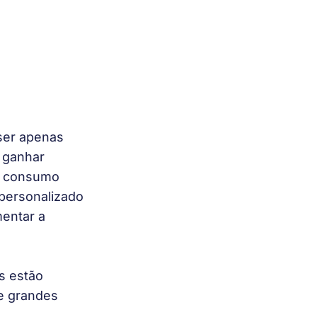
ser apenas 
 ganhar 
o consumo 
personalizado 
mentar a 
s estão 
e grandes 