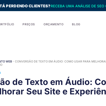
STÁ PERDENDO CLIENTES?
RECEBA UMA ANÁLISE DE SEO 
ORTFÓLIO
PREÇOS
ORÇAMENTO
BLOG
NTO WEB
-
CONVERSÃO DE TEXTO EM ÁUDIO: COMO USAR PARA MELHORAR 
IO
B
ão de Texto em Áudio: C
horar Seu Site e Experiên