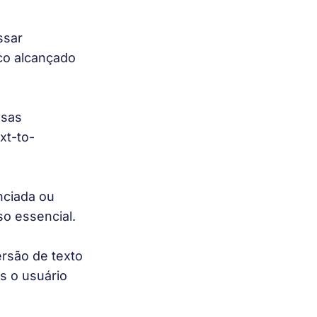
ssar 
co alcançado 
sas 
xt-to-
nciada ou 
so essencial.
rsão de texto 
s o usuário 