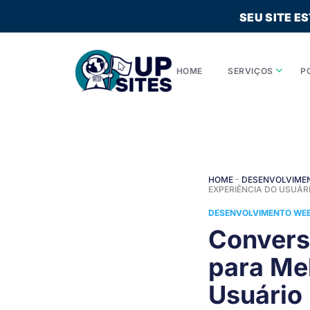
SEU SITE E
HOME
SERVIÇOS
P
HOME
-
DESENVOLVIME
EXPERIÊNCIA DO USUÁR
DESENVOLVIMENTO WE
Convers
para Mel
Usuário