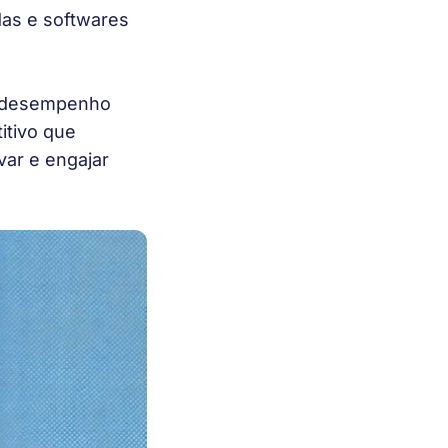
das e softwares
um desempenho
itivo que
var e engajar