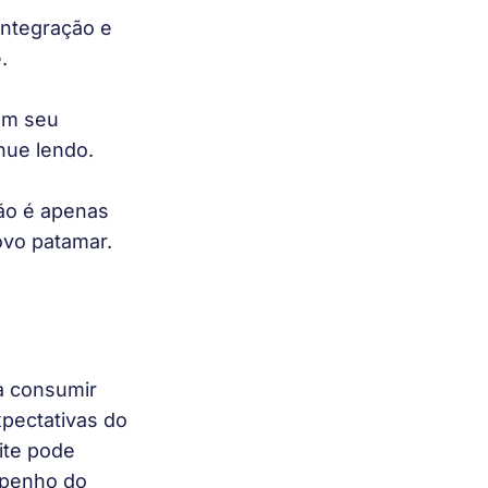
integração e 
.
om seu 
nue lendo. 
ão é apenas 
ovo patamar.
ra consumir 
pectativas do 
ite pode 
mpenho do 