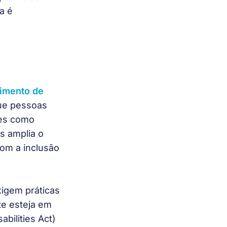
a é 
imento de 
que pessoas 
ões como 
s amplia o 
m a inclusão 
igem práticas 
te esteja em 
ilities Act) 