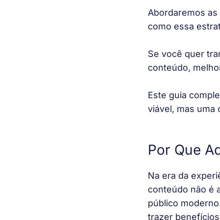
Abordaremos as f
como essa estrat
Se você quer tra
conteúdo, melhor
Este guia comple
viável, mas uma 
Por Que Ad
Na era da experiê
conteúdo não é a
público moderno.
trazer benefício