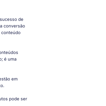
 sucesso de 
 a conversão 
o conteúdo 
onteúdos 
o; é uma 
estão em 
o. 
dutos pode ser 