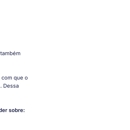
s também 
r com que o 
. Dessa 
der sobre: