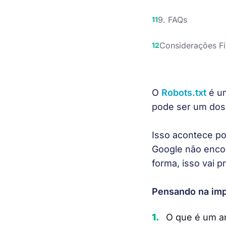
9. FAQs
Considerações Fi
O 
Robots.txt
 é u
pode ser um dos 
Isso acontece po
Google não encon
forma, isso vai p
Pensando na impo
O que é um ar