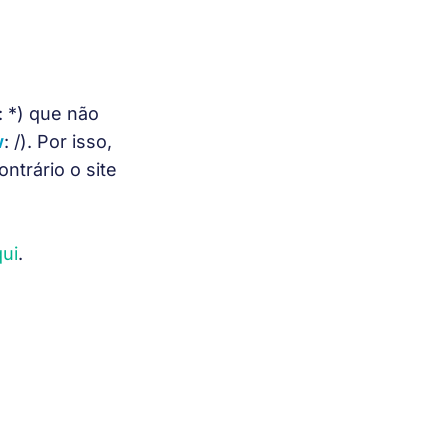
 *) que não 
w
: /). Por isso, 
ntrário o site 
qui
.