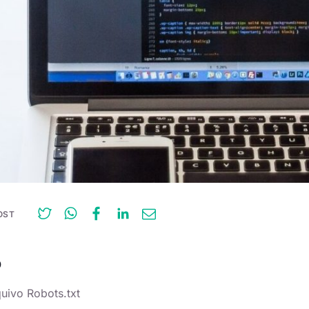
OST
O
uivo Robots.txt