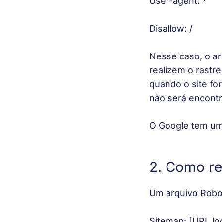
User-agent: *
Disallow: /
Nesse caso, o ar
realizem o rastr
quando o site for
não será encont
O Google tem uma
2. Como re
Um arquivo Robot
Sitemap: [URL lo