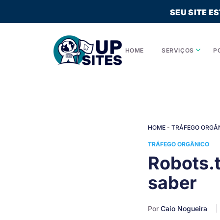
SEU SITE E
HOME
SERVIÇOS
P
HOME
-
TRÁFEGO ORGÂ
TRÁFEGO ORGÂNICO
Robots.t
saber
Por
Caio Nogueira