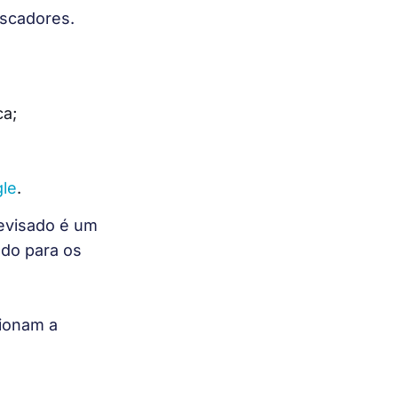
uscadores.
ca;
gle
.
evisado é um 
do para os 
ionam a 