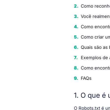
Como reconhe
Você realment
Como encontra
Como criar um
Quais são as 
Exemplos de a
Como encontr
FAQs
1. O que é
O Robots.txt é u