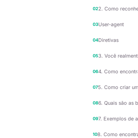
2. Como reconhe
User-agent
Diretivas
3. Você realment
4. Como encontra
5. Como criar um
6. Quais são as 
7. Exemplos de a
8. Como encontra