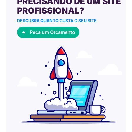
PRECISANDO DE UM SITE
PROFISSIONAL?
DESCUBRA QUANTO CUSTA O SEU SITE
Peça um Orçamento