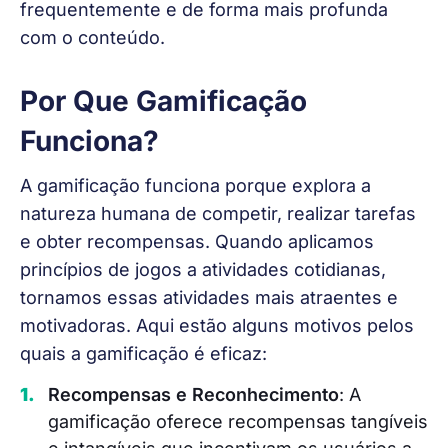
frequentemente e de forma mais profunda 
com o conteúdo.
Por Que Gamificação
Funciona?
A gamificação funciona porque explora a 
natureza humana de competir, realizar tarefas 
e obter recompensas. Quando aplicamos 
princípios de jogos a atividades cotidianas, 
tornamos essas atividades mais atraentes e 
motivadoras. Aqui estão alguns motivos pelos 
quais a gamificação é eficaz:
Recompensas e Reconhecimento
: A
gamificação oferece recompensas tangíveis