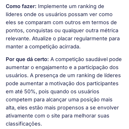
Como fazer:
 Implemente um ranking de 
líderes onde os usuários possam ver como 
eles se comparam com outros em termos de 
pontos, conquistas ou qualquer outra métrica 
relevante. Atualize o placar regularmente para 
manter a competição acirrada.
Por que dá certo:
 A competição saudável pode 
aumentar o engajamento e a participação dos 
usuários. A presença de um ranking de líderes 
pode aumentar a motivação dos participantes 
em até 50%, pois quando os usuários 
competem para alcançar uma posição mais 
alta, eles estão mais propensos a se envolver 
ativamente com o site para melhorar suas 
classificações.