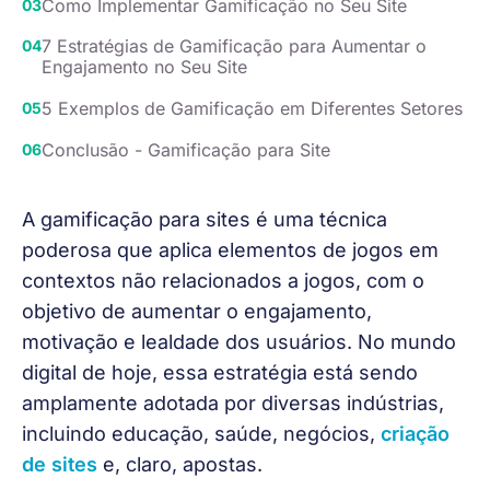
Como Implementar Gamificação no Seu Site
7 Estratégias de Gamificação para Aumentar o
Engajamento no Seu Site
5 Exemplos de Gamificação em Diferentes Setores
Conclusão - Gamificação para Site
A gamificação para sites é uma técnica 
poderosa que aplica elementos de jogos em 
contextos não relacionados a jogos, com o 
objetivo de aumentar o engajamento, 
motivação e lealdade dos usuários. No mundo 
digital de hoje, essa estratégia está sendo 
amplamente adotada por diversas indústrias, 
incluindo educação, saúde, negócios, 
criação 
de sites
 e, claro, apostas.