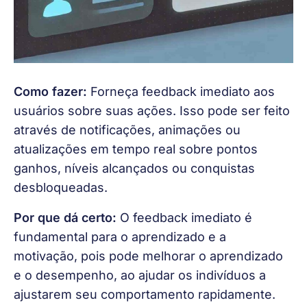
Como fazer:
 Forneça feedback imediato aos 
usuários sobre suas ações. Isso pode ser feito 
através de notificações, animações ou 
atualizações em tempo real sobre pontos 
ganhos, níveis alcançados ou conquistas 
desbloqueadas.
Por que dá certo:
 O feedback imediato é 
fundamental para o aprendizado e a 
motivação, pois pode melhorar o aprendizado 
e o desempenho, ao ajudar os indivíduos a 
ajustarem seu comportamento rapidamente. 