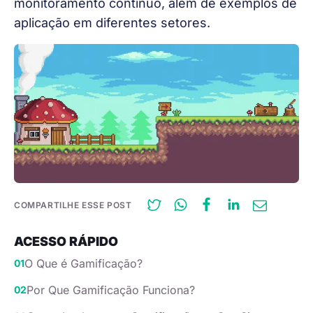
monitoramento contínuo, além de exemplos de
aplicação em diferentes setores.
COMPARTILHE ESSE POST
ACESSO RÁPIDO
O Que é Gamificação?
Por Que Gamificação Funciona?