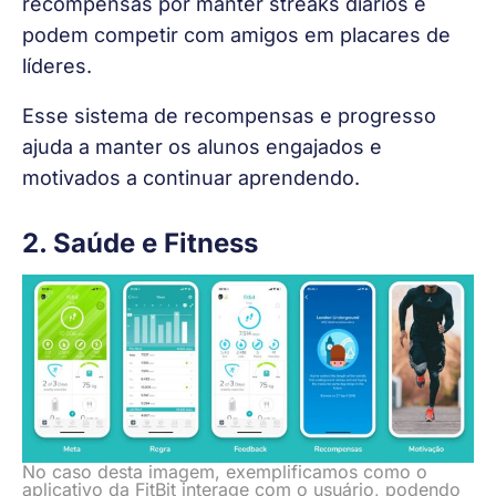
recompensas por manter streaks diários e 
podem competir com amigos em placares de 
líderes.
Esse sistema de recompensas e progresso 
ajuda a manter os alunos engajados e 
motivados a continuar aprendendo.
2. Saúde e Fitness
No caso desta imagem, exemplificamos como o
aplicativo da FitBit interage com o usuário, podendo