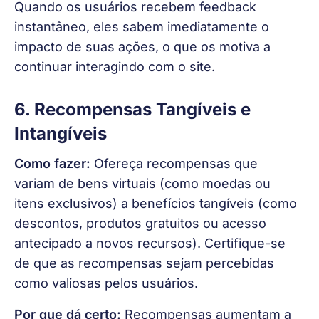
Quando os usuários recebem feedback 
instantâneo, eles sabem imediatamente o 
impacto de suas ações, o que os motiva a 
continuar interagindo com o site.
6. Recompensas Tangíveis e
Intangíveis
Como fazer:
 Ofereça recompensas que 
variam de bens virtuais (como moedas ou 
itens exclusivos) a benefícios tangíveis (como 
descontos, produtos gratuitos ou acesso 
antecipado a novos recursos). Certifique-se 
de que as recompensas sejam percebidas 
como valiosas pelos usuários.
Por que dá certo: 
Recompensas aumentam a 