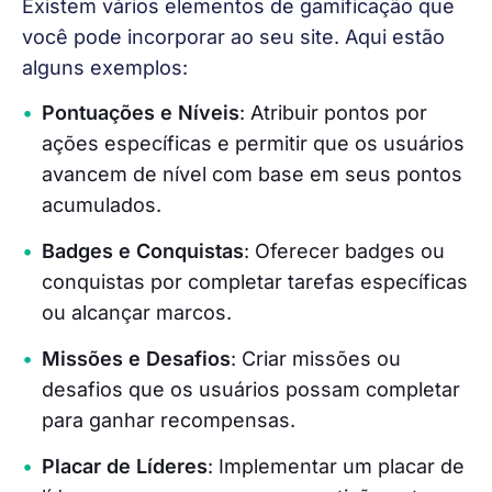
Existem vários elementos de gamificação que 
você pode incorporar ao seu site. Aqui estão 
alguns exemplos:
Pontuações e Níveis
: Atribuir pontos por
ações específicas e permitir que os usuários
avancem de nível com base em seus pontos
acumulados.
Badges e Conquistas
: Oferecer badges ou
conquistas por completar tarefas específicas
ou alcançar marcos.
Missões e Desafios
: Criar missões ou
desafios que os usuários possam completar
para ganhar recompensas.
Placar de Líderes
: Implementar um placar de