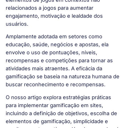
relacionados a jogos para aumentar
engajamento, motivação e lealdade dos
usuários.
Amplamente adotada em setores como
educação, saúde, negócios e apostas, ela
envolve o uso de pontuações, níveis,
recompensas e competições para tornar as
atividades mais atraentes. A eficácia da
gamificação se baseia na natureza humana de
buscar reconhecimento e recompensas.
O nosso artigo explora estratégias práticas
para implementar gamificação em sites,
incluindo a definição de objetivos, escolha de
elementos de gamificação, simplicidade e