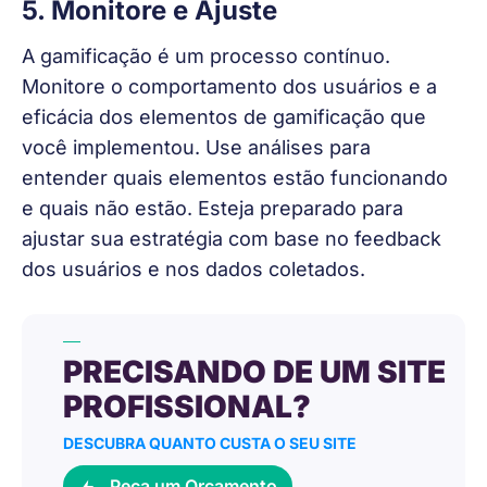
5. Monitore e Ajuste
A gamificação é um processo contínuo. 
Monitore o comportamento dos usuários e a 
eficácia dos elementos de gamificação que 
você implementou. Use análises para 
entender quais elementos estão funcionando 
e quais não estão. Esteja preparado para 
ajustar sua estratégia com base no feedback 
dos usuários e nos dados coletados.
PRECISANDO DE UM SITE
PROFISSIONAL?
DESCUBRA QUANTO CUSTA O SEU SITE
Peça um Orçamento