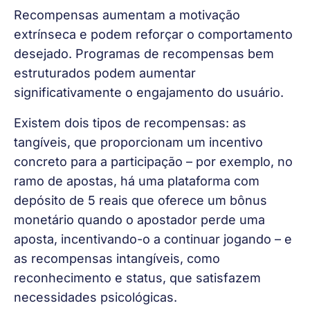
Recompensas aumentam a motivação 
extrínseca e podem reforçar o comportamento 
desejado. Programas de recompensas bem 
estruturados podem aumentar 
significativamente o engajamento do usuário.
Existem dois tipos de recompensas: as 
tangíveis, que proporcionam um incentivo 
concreto para a participação – por exemplo, no 
ramo de apostas, há uma plataforma com 
depósito de 5 reais que oferece um bônus 
monetário quando o apostador perde uma 
aposta, incentivando-o a continuar jogando – e 
as recompensas intangíveis, como 
reconhecimento e status, que satisfazem 
necessidades psicológicas.