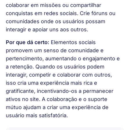
colaborar em missões ou compartilhar 
conquistas em redes sociais. Crie fóruns ou 
comunidades onde os usuários possam 
interagir e apoiar uns aos outros.
Por que dá certo: 
Elementos sociais 
promovem um senso de comunidade e 
pertencimento, aumentando o engajamento e 
a retenção. Quando os usuários podem 
interagir, competir e colaborar com outros, 
isso cria uma experiência mais rica e 
gratificante, incentivando-os a permanecer 
ativos no site. A colaboração e o suporte 
mútuo ajudam a criar uma experiência de 
usuário mais satisfatória.