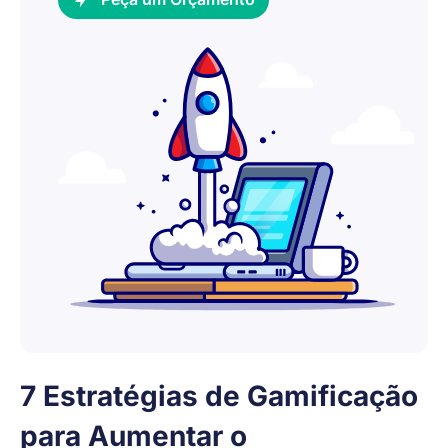
7 Estratégias de Gamificação
para Aumentar o