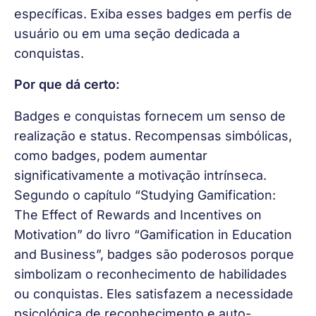
específicas. Exiba esses badges em perfis de 
usuário ou em uma seção dedicada a 
conquistas.
Por que dá certo:
Badges e conquistas fornecem um senso de 
realização e status. Recompensas simbólicas, 
como badges, podem aumentar 
significativamente a motivação intrínseca. 
Segundo o capítulo “Studying Gamification: 
The Effect of Rewards and Incentives on 
Motivation” do livro “Gamification in Education 
and Business”, badges são poderosos porque 
simbolizam o reconhecimento de habilidades 
ou conquistas. Eles satisfazem a necessidade 
psicológica de reconhecimento e auto-