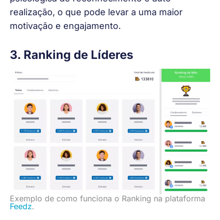
realização, o que pode levar a uma maior 
motivação e engajamento.
3. Ranking de Líderes
Exemplo de como funciona o Ranking na plataforma
Feedz
.