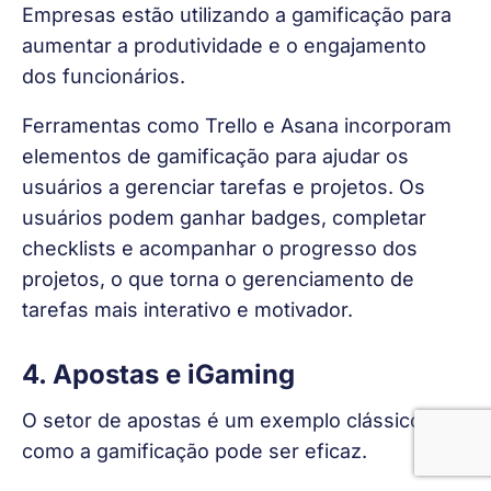
Empresas estão utilizando a gamificação para 
aumentar a produtividade e o engajamento 
dos funcionários.
Ferramentas como Trello e Asana incorporam 
elementos de gamificação para ajudar os 
usuários a gerenciar tarefas e projetos. Os 
usuários podem ganhar badges, completar 
checklists e acompanhar o progresso dos 
projetos, o que torna o gerenciamento de 
tarefas mais interativo e motivador.
4. Apostas e iGaming
O setor de apostas é um exemplo clássico de 
como a gamificação pode ser eficaz.