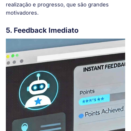
realização e progresso, que são grandes 
motivadores.
5. Feedback Imediato