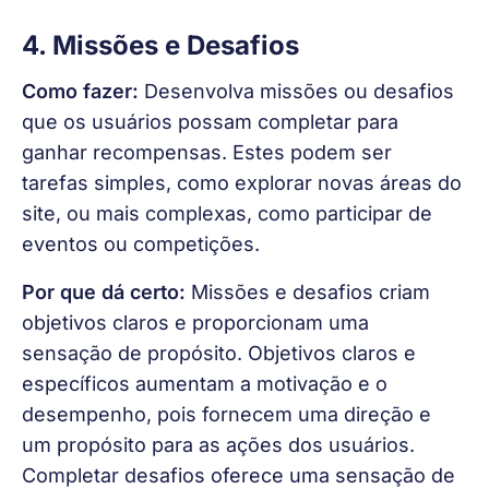
4. Missões e Desafios
Como fazer:
 Desenvolva missões ou desafios 
que os usuários possam completar para 
ganhar recompensas. Estes podem ser 
tarefas simples, como explorar novas áreas do 
site, ou mais complexas, como participar de 
eventos ou competições.
Por que dá certo:
 Missões e desafios criam 
objetivos claros e proporcionam uma 
sensação de propósito. Objetivos claros e 
específicos aumentam a motivação e o 
desempenho, pois fornecem uma direção e 
um propósito para as ações dos usuários. 
Completar desafios oferece uma sensação de 